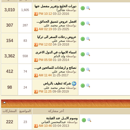
دورات الخليج وتقرير مفصل عنها
3,010
بواسطة
شاكيرا
1,605
10:12 PM
03-22-2016
افضل عروض تنسيق الحدائق...
307
بواسطة
سحر محمد على
287
02:19 AM
03-15-2025
عروض رحلات السفر الى تركيا
154
بواسطة
سحر علي
83
12:02 PM
04-19-2018
اسماء الامهات في الدول الاخرى
3,362
بواسطة
ولد الدلم
558
05:58 PM
01-18-2014
نصائح و ارشادات للسائحين في...
412
بواسطة
سحر علي
74
11:44 AM
11-25-2017
شركة تنظيف بالرياض
98
24
بواسطة
سحر محمد على
11:25 PM
09-08-2019
آخر مشاركة
المواضيع
المشاركات
وسوم الابــل عند القبابنة
222
بواسطة
عبدالمحسن القباني
23
10:46 AM
03-04-2013