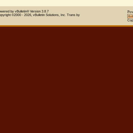
Powered by vBulletin® Version 3.8.7
Copyright ©2000 - 2026, vBulletin Solutions, Inc.
Trans by