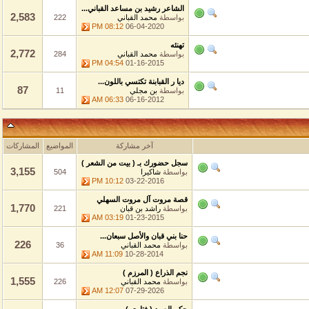
الشاعر رشيد بن مساعد القباني...
2,583
بواسطة
محمد القباني
222
08:12 PM
06-04-2020
تهنئه
2,772
بواسطة
محمد القباني
284
04:54 PM
01-16-2015
ديا ر القبابنة تكتسي باللون...
87
بواسطة
بن مجلي
11
06:33 AM
06-16-2012
آخر مشاركة
المواضيع
المشاركات
سجل حضورك بـ ( بيت من الشعر )
3,155
بواسطة
شاكيرا
504
10:12 PM
03-22-2016
قصة مروت آل مروت السهلي
1,770
بواسطة
راشد بن قبان
221
03:19 AM
01-23-2015
حنا بني قبان والأصل سبعان...
226
بواسطة
محمد القباني
36
11:09 AM
10-28-2014
نجم الذراع ( المرزم )
1,555
بواسطة
محمد القباني
226
12:07 AM
07-29-2026