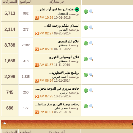
آخر مشاركة
المواضيع
المشاركات
هذه الروابط لمن أراد نشر...
5,713
982
بواسطة
abouali
10:29 PM
10-01-2018
السلام عليكم ورحمة الله...
2,114
بواسطة
القباني
277
02:27 PM
09-28-2014
علاج الباركنسون
8,788
بواسطة
مستقر
2,282
05:30 AM
04-06-2022
علاج الوسواس القهري
1,658
بواسطة
مستقر
318
01:37 AM
11-11-2019
برنامج تعلم الانجليزيه...
2,298
بواسطة
أحمد فيرس
1,335
06:54 PM
12-11-2014
حادث مروري في الدوحة يتحول...
745
بواسطة
نرمين
250
07:25 AM
10-19-2014
رحلات يومية الى بورصة, سبانجا...
686
بواسطة
سحر علي
177
01:01 PM
05-26-2018
آخر مشاركة
المواضيع
المشاركات