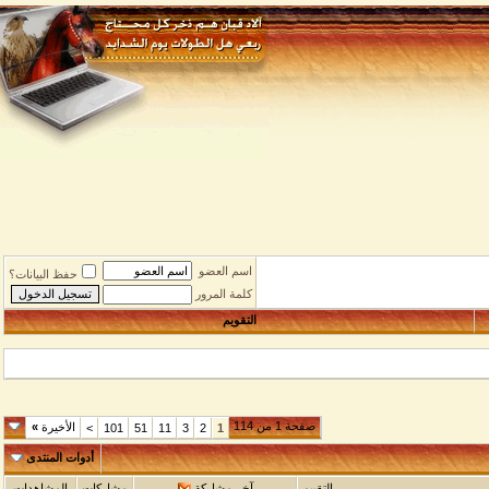
اسم العضو
حفظ البيانات؟
كلمة المرور
التقويم
صفحة 1 من 114
الأخيرة
»
>
101
51
11
3
2
1
أدوات المنتدى
التقييم
آخر مشاركة
مشاركات
المشاهدات