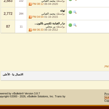
2,583
بواسطة
محمد القباني
222
08:12 PM
06-04-2020
تهنئه
2,772
بواسطة
محمد القباني
284
04:54 PM
01-16-2015
ديا ر القبابنة تكتسي باللون...
87
بواسطة
بن مجلي
11
06:33 AM
06-16-2012
الاتصال بنا
-
الأعلى
Powered by vBulletin® Version 3.8.7
Copyright ©2000 - 2026, vBulletin Solutions, Inc.
Trans by