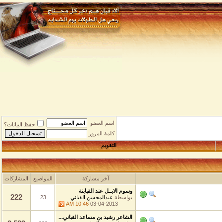
اسم العضو
حفظ البيانات؟
كلمة المرور
التقويم
آخر مشاركة
المواضيع
المشاركات
وسوم الابــل عند القبابنة
222
بواسطة
عبدالمحسن القباني
23
10:46 AM
03-04-2013
الشاعر رشيد بن مساعد القباني...