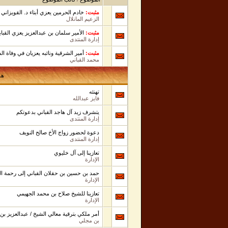
مثبت:
خادم الحرمين يعزي أبناء د. القويزاني
الزعيم المانلال
مثبت:
الأمير سلمان بن عبدالعزيز يعزي القباب
إدارة المنتدى
مثبت:
أمير الشرقية ونائبه يعزيان في وفاة ال
محمد القباني
هذ
تهنئه
فايز عبدالله
يتشرف زيد آل هاجد القباني بدعوتكم
إدارة المنتدى
دعوة لحضور زواج الأخ صالح النويف
إدارة المنتدى
تعازينا إلى آل خليوي
الإدارة
حمد بن حسين بن حقلان القباني إلى رحمة ال
الإدارة
تعازينا للشيخ صلاح بن محمد الجهيمي
الإدارة
أمر ملكي بترقية معالي الشيخ / عبدالعزيز بن
بن مجلي