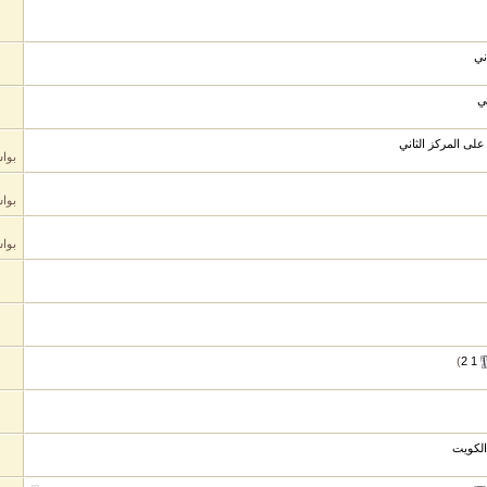
ني
ي
بوا
بوا
بوا
)
2
1
الكويت