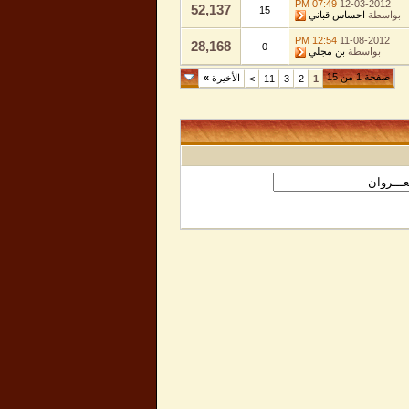
07:49 PM
12-03-2012
52,137
15
بواسطة
احساس قباني
12:54 PM
11-08-2012
28,168
0
بواسطة
بن مجلي
صفحة 1 من 15
الأخيرة
»
>
11
3
2
1