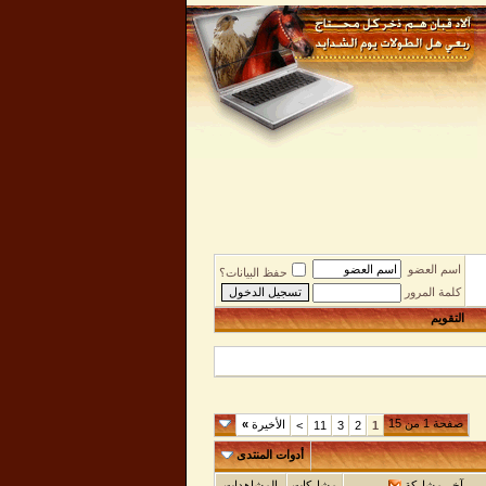
اسم العضو
حفظ البيانات؟
كلمة المرور
التقويم
صفحة 1 من 15
الأخيرة
»
>
11
3
2
1
أدوات المنتدى
آخر مشاركة
مشاركات
المشاهدات