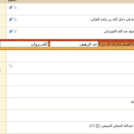
نة في دخيل الله بن راشد القباني
شيخ عبد الله القويزاني
ا القسم بأشراف كل من
[
,
ب
له
 عبدالله المجلي السبيعي
‏
(
1
2
)