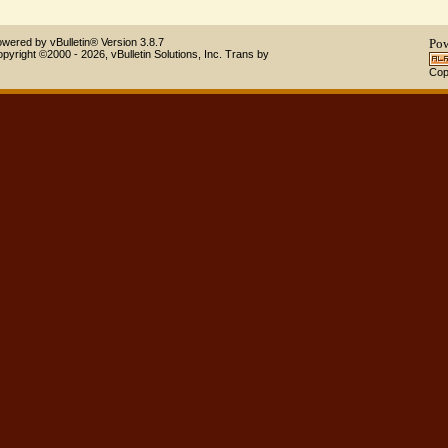
Powered by vBulletin® Version 3.8.7
Copyright ©2000 - 2026, vBulletin Solutions, Inc.
Trans by