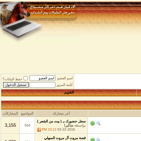
اسم العضو
حفظ البيانات؟
كلمة المرور
التقويم
آخر مشاركة
المواضيع
المشاركات
سجل حضورك بـ ( بيت من الشعر )
3,155
بواسطة
شاكيرا
504
10:12 PM
03-22-2016
قصة مروت آل مروت السهلي