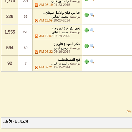
1,770
بواسطة
راشد بن قبان
221
03:19 AM
01-23-2015
حنا بني قبان والأصل سبعان...
226
بواسطة
محمد القباني
36
11:09 AM
10-28-2014
نجم الذراع ( المرزم )
1,555
بواسطة
محمد القباني
226
12:07 AM
07-29-2026
حكم الصيد ( فتاوى )
594
بواسطة
نرمين ايمن
80
06:22 PM
06-16-2014
فتح القسطنطينية
92
بواسطة
راشد بن قبان
7
02:21 PM
12-15-2014
الاتصال بنا
-
الأعلى