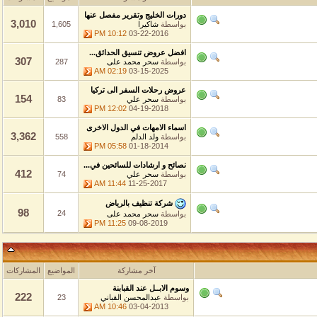
دورات الخليج وتقرير مفصل عنها
3,010
بواسطة
شاكيرا
1,605
10:12 PM
03-22-2016
افضل عروض تنسيق الحدائق...
307
بواسطة
سحر محمد على
287
02:19 AM
03-15-2025
عروض رحلات السفر الى تركيا
154
بواسطة
سحر علي
83
12:02 PM
04-19-2018
اسماء الامهات في الدول الاخرى
3,362
بواسطة
ولد الدلم
558
05:58 PM
01-18-2014
نصائح و ارشادات للسائحين في...
412
بواسطة
سحر علي
74
11:44 AM
11-25-2017
شركة تنظيف بالرياض
98
24
بواسطة
سحر محمد على
11:25 PM
09-08-2019
آخر مشاركة
المواضيع
المشاركات
وسوم الابــل عند القبابنة
222
بواسطة
عبدالمحسن القباني
23
10:46 AM
03-04-2013