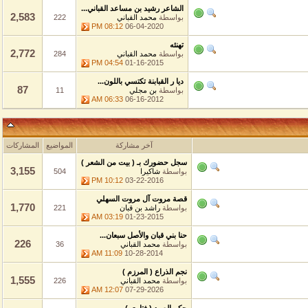
الشاعر رشيد بن مساعد القباني...
2,583
بواسطة
محمد القباني
222
08:12 PM
06-04-2020
تهنئه
2,772
بواسطة
محمد القباني
284
04:54 PM
01-16-2015
ديا ر القبابنة تكتسي باللون...
87
بواسطة
بن مجلي
11
06:33 AM
06-16-2012
آخر مشاركة
المواضيع
المشاركات
سجل حضورك بـ ( بيت من الشعر )
3,155
بواسطة
شاكيرا
504
10:12 PM
03-22-2016
قصة مروت آل مروت السهلي
1,770
بواسطة
راشد بن قبان
221
03:19 AM
01-23-2015
حنا بني قبان والأصل سبعان...
226
بواسطة
محمد القباني
36
11:09 AM
10-28-2014
نجم الذراع ( المرزم )
1,555
بواسطة
محمد القباني
226
12:07 AM
07-29-2026