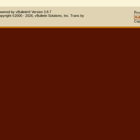
Powered by vBulletin® Version 3.8.7
Copyright ©2000 - 2026, vBulletin Solutions, Inc.
Trans by