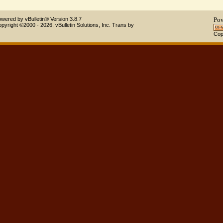
Powered by vBulletin® Version 3.8.7
Copyright ©2000 - 2026, vBulletin Solutions, Inc.
Trans by