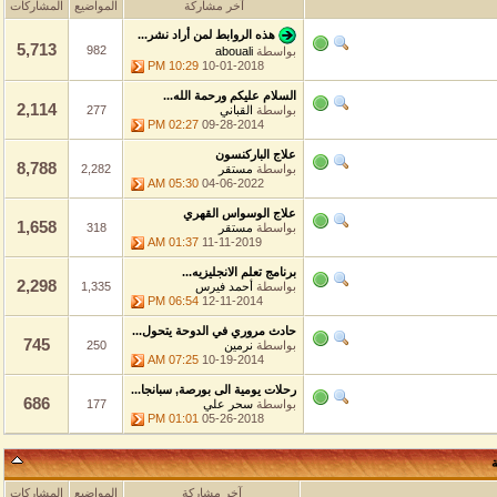
آخر مشاركة
المواضيع
المشاركات
هذه الروابط لمن أراد نشر...
5,713
982
بواسطة
abouali
10:29 PM
10-01-2018
السلام عليكم ورحمة الله...
2,114
بواسطة
القباني
277
02:27 PM
09-28-2014
علاج الباركنسون
8,788
بواسطة
مستقر
2,282
05:30 AM
04-06-2022
علاج الوسواس القهري
1,658
بواسطة
مستقر
318
01:37 AM
11-11-2019
برنامج تعلم الانجليزيه...
2,298
بواسطة
أحمد فيرس
1,335
06:54 PM
12-11-2014
حادث مروري في الدوحة يتحول...
745
بواسطة
نرمين
250
07:25 AM
10-19-2014
رحلات يومية الى بورصة, سبانجا...
686
بواسطة
سحر علي
177
01:01 PM
05-26-2018
آخر مشاركة
المواضيع
المشاركات