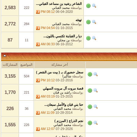
الشاعر رشيد بن مساعد القباني...
2,583
بواسطة
محمد القباني
222
08:12 PM
06-04-2020
تهنئه
2,772
بواسطة
محمد القباني
284
04:54 PM
01-16-2015
ديا ر القبابنة تكتسي باللون...
87
بواسطة
بن مجلي
11
06:33 AM
06-16-2012
آخر مشاركة
المواضيع
المشاركات
سجل حضورك بـ ( بيت من الشعر )
3,155
بواسطة
شاكيرا
504
10:12 PM
03-22-2016
قصة مروت آل مروت السهلي
1,770
بواسطة
راشد بن قبان
221
03:19 AM
01-23-2015
حنا بني قبان والأصل سبعان...
226
بواسطة
محمد القباني
36
11:09 AM
10-28-2014
نجم الذراع ( المرزم )
1,555
بواسطة
محمد القباني
226
12:07 AM
07-29-2026