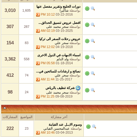
دورات الخليج وتقرير مفصل عنها
3,010
بواسطة
شاكيرا
1,605
10:12 PM
03-22-2016
افضل عروض تنسيق الحدائق...
307
بواسطة
سحر محمد على
287
02:19 AM
03-15-2025
عروض رحلات السفر الى تركيا
154
بواسطة
سحر علي
83
12:02 PM
04-19-2018
اسماء الامهات في الدول الاخرى
3,362
بواسطة
ولد الدلم
558
05:58 PM
01-18-2014
نصائح و ارشادات للسائحين في...
412
بواسطة
سحر علي
74
11:44 AM
11-25-2017
شركة تنظيف بالرياض
98
24
بواسطة
سحر محمد على
11:25 PM
09-08-2019
آخر مشاركة
المواضيع
المشاركات
وسوم الابــل عند القبابنة
222
بواسطة
عبدالمحسن القباني
23
10:46 AM
03-04-2013