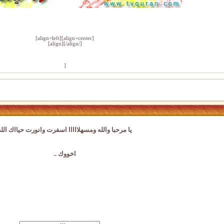
[align=left][align=center]
[/align][/align]
[
يا مرحبا والله ومسهلااااا اسفرت وانورت حيااك الله
اخووك ..