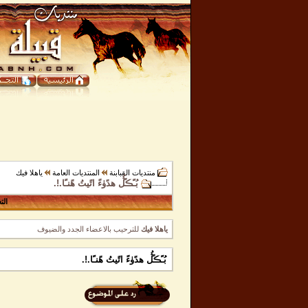
منتديات القبابنة
المنتديات العامة
ياهلا فيك
بُـًڪًڷُ هدًۈءً اتًيتُ هًنـًا.!.
الت
ياهلا فيك
للترحيب بالاعضاء الجدد والضيوف
بُـًڪًڷُ هدًۈءً اتًيتُ هًنـًا.!.