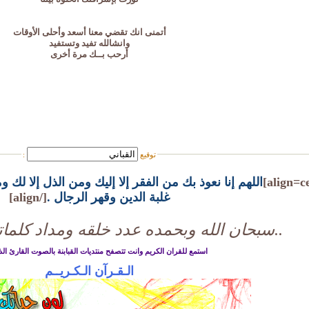
أتمنى انك تقضي معنا أسعد وأحلى الأوقات
وانشالله تفيد وتستفيد
أرحب بــك مرة أخرى
توقيع
:
اللهم إنا نعوذ بك من الفقر إلا إليك ومن الذل إلا لك
غلبة الدين وقهر الرجال .
[/align]
..سبحان الله وبحمده عدد خلقه ومداد كلمات
استمع للقران الكريم وانت تتصفح منتديات القبابنة بالصوت القارئ الذ
الـقـرآن الـكـريــم