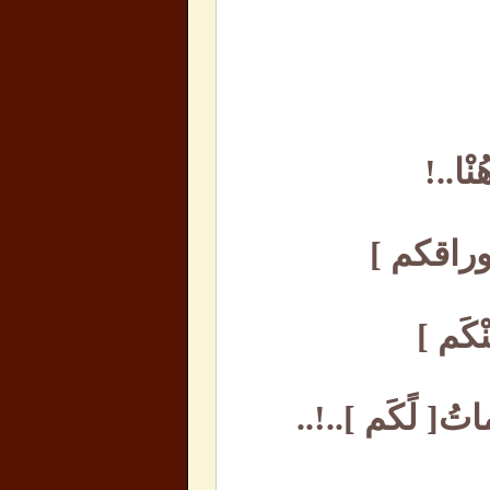
نْا..!
 أوراقكم ]
ْكَم ]