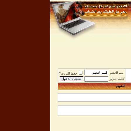
اسم العضو
حفظ البيانات؟
كلمة المرور
التقويم