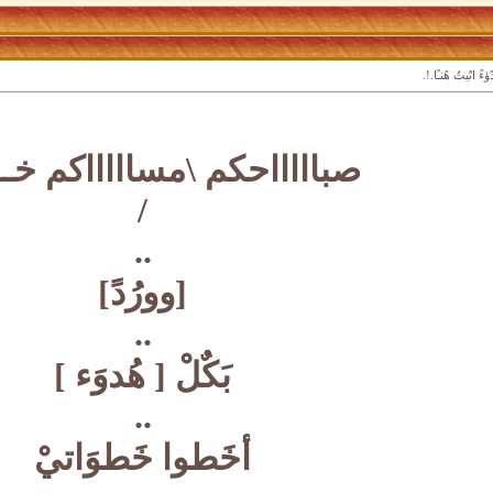
ۈءً اتًيتُ هًنـًا.!.
صباااااحكم \مساااااكم خـــ
/
..
[وورُدً]
..
بَكٌلْ [ هُدوَء ]
..
أخَطوا خَطوَاتيْ