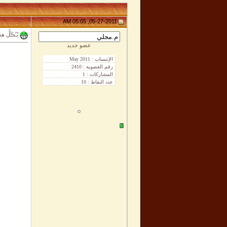
05-27-2011, 05:05 AM
بُـًڪًڷُ هدً
عضو جديد