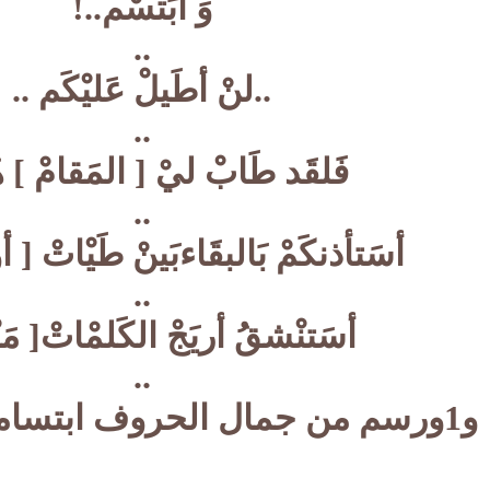
وَ أبَتسْم..!
..
..لنْ أطَيلْ عَليْكَم ..
..
فَلقَد طَابْ ليْ [ المَقامْ ] هُ
..
أسَتأذنكَمْ بَالبقَاءبَينْ طَيْاتْ [
..
أسَتنْشقُ أريَجْ الكَلمْاتْ[ مَن
..
و1ورسم من جمال الحروف ابتساماتُ[ لًكَم ]..!..