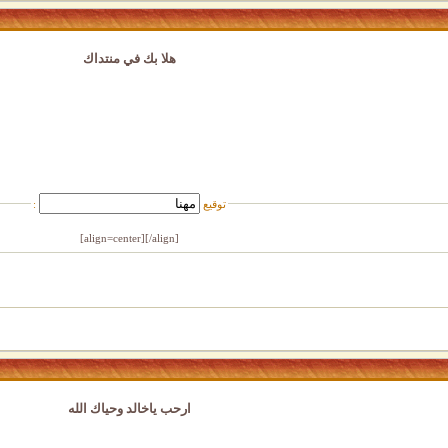
هلا بك في منتداك
توقيع
:
[/align]
[align=center]
ارحب ياخالد وحياك الله