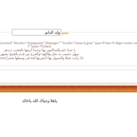
توقيع
:
l,normal" bkcolor="transparent" bkimage="" border="none,4,gray" type=0 line=0 align=center u
num="0,black""]
يا حبذا دلم والساكنون بها=وحبذا أرضها بالعشب تزدهر
سهل خصيب به نخل وفاكهة=والخرج من قدم بالقمح تشتهر
إذا رأيت نخيلا والسيول بها=أبصرتها لجة فى وسطها شجر[/poem]
ياهلا وحياك الله ياخالد