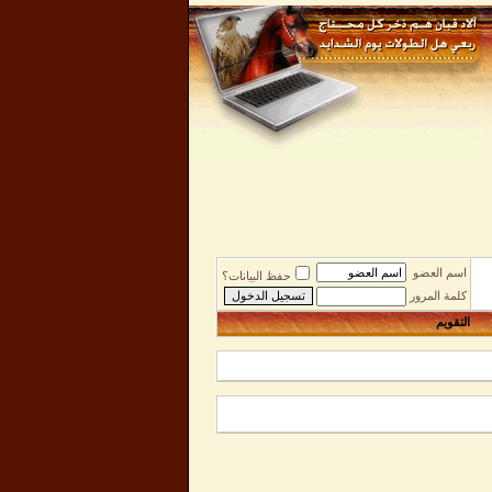
اسم العضو
حفظ البيانات؟
كلمة المرور
التقويم