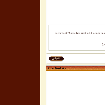
[poem=font="Simplified Arabic,5,black,norma
رقم المشاركة :
6