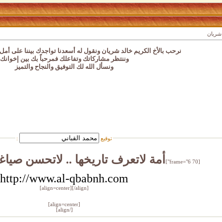
 شريان
نرحب بالأخ الكريم خالد شريان ونقول له أسعدنا تواجدك بيننا على أمل
وننتظر مشاركاتك وتفاعلك فمرحباً بك بين إخوانك
ونسأل الله لك التوفيق والنجاح والتميز
توقيع
:
أمة لاتعرف تاريخها .. لاتحسن صياغ
[frame="6 70"]
http://www.al-qbabnh.com
[/align]
[align=center]
[align=center]
[/align]