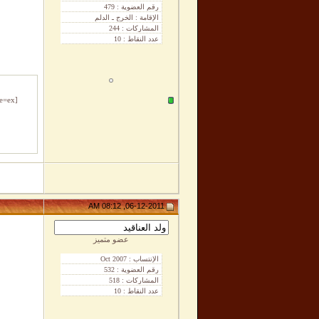
se=ex
06-12-2011, 08:12 AM
عضو متميز