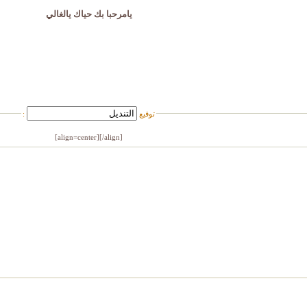
يامرحبا بك حياك يالغالي
توقيع
:
[/align]
[align=center]