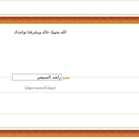
الله يحييك خالد ويشرفنا تواجدك
توقيع
:
[/align]
[align=center]