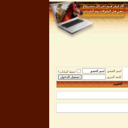
اسم العضو
حفظ البيانات؟
كلمة المرور
التقويم