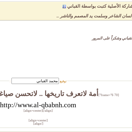
اركة الأصلية كتبت بواسطة القباني
سان الشاعر وسلمت يد المصمم والناشر ..
قباني وشكراً على المرور
توقيع
:
أمة لاتعرف تاريخها .. لاتحسن صياغ
[frame="6 70"]
http://www.al-qbabnh.com
[/align]
[align=center]
[align=center]
[/align]