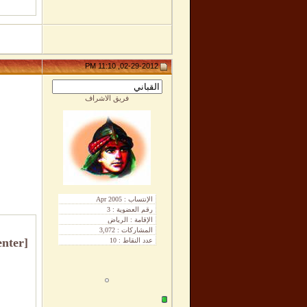
02-29-2012, 11:10 PM
فريق الاشراف
[align=center]