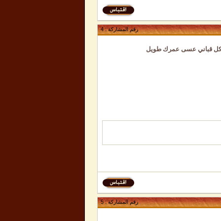
رقم المشاركة :
4
س كل قباني عسى عمرك طويل
رقم المشاركة :
5