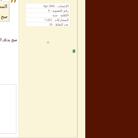
”
المش
صح ل
صح بدنك ال