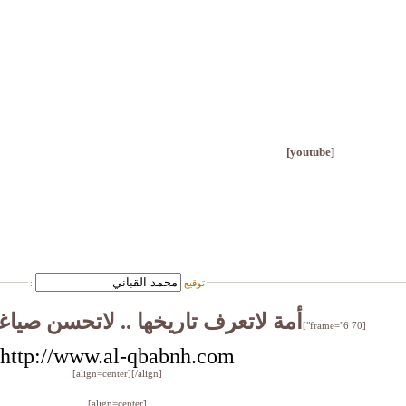
عبدالله...
10-27-2014,
04:11 PM
[youtube]
توقيع
:
أمة لاتعرف تاريخها .. لاتحسن صياغ
[frame="6 70"]
http://www.al-qbabnh.com
[/align]
[align=center]
[align=center]