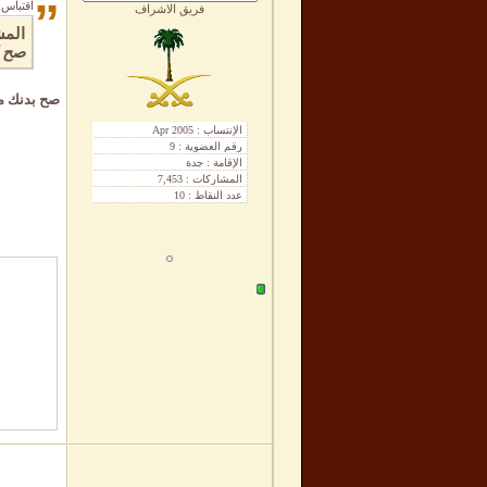
”
اقتباس:
فريق الاشراف
المش
صح ل
صح بدنك م