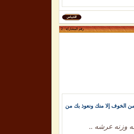
رقم المشاركة :
2
 ومن الخوف إلا منك ونعوذ بك من
ه وزنه عرشه ..