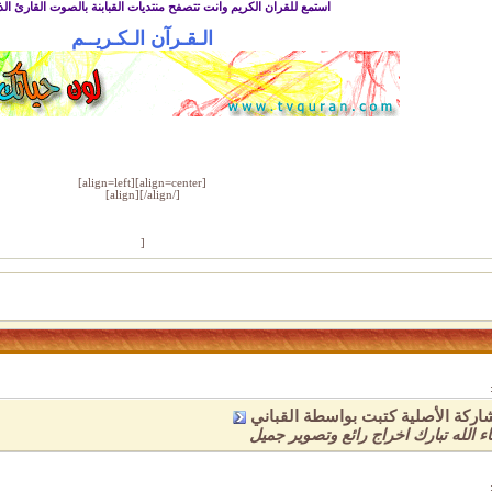
استمع للقران الكريم وانت تتصفح منتديات القبابنة بالصوت القارئ الذ
الـقـرآن الـكـريــم
[align=left][align=center]
[/align][/align]
[
اركة الأصلية كتبت بواسطة القباني
ء الله تبارك اخراج رائع وتصوير جميل