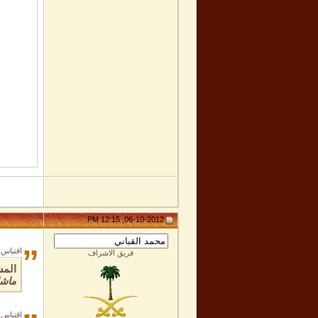
06-10-2012, 12:15 PM
”
اقتباس:
فريق الاشراف
المش
ماشا
اقتباس: