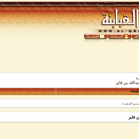
ة
دالله بن فايز
عليمات
ديو المفيدة
ن فايز