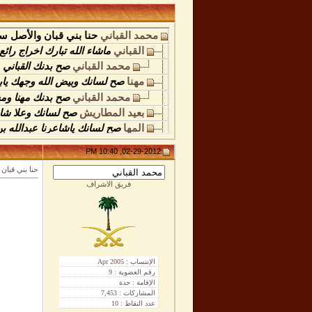
محمد القباني
حنا بني قبان والأصل سب
القباني
ماشاء الله تبارك اخراج رائع.
محمد القباني
صح بدنك القباني 
مهنا
صح لسانك وبيض الله وجهك يابن
محمد القباني
صح بدنك مهنا وم
بعيد المطاريش
صح لسانك وعلا شانك
المها
صح لسانك ياشاعرنا عبدالله بن
فيصل القباني
صح لسانك يابوفايز وب
02-29-2012, 10:40 PM
عمار
صح لسان الشاعر ابن فايز وعلا
حنا بني قبان
عبدالمحسن القباني
عافاك الله ياب
فريق الاشراف
هذال
صح لسانك يابوفايز وبيض الله..
ولد الدلم
صح لسانك وعلا شانك شاعر
الهوى شرقي
صح لسان الشاعر عبدا
وليد القباني
والله كفو يابن فايز واع
زورق
صح لسان الشاعر ماقصر وجه 
بن مجلي
صح لسان الشاعر عبدالله 
فايز عبدالله
نيابه عن والدي الشا
محمد القباني
أبوعبدالله الشك