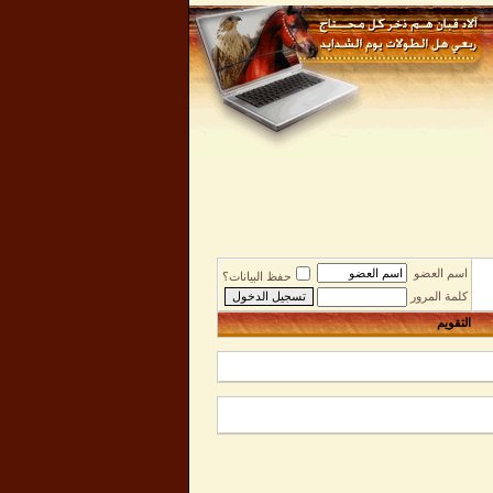
اسم العضو
حفظ البيانات؟
كلمة المرور
التقويم