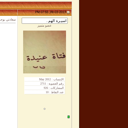
09-03-2013, 07:55 PM
سعادتي بوج
عضو متميز