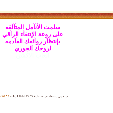
سلمت الأنآمل المتآلقه
على روعة الإنتقآء الرآقي
بإنتظآر روآئعك القآدمه
لروحك آلجوري
العاب الاكشن
آخر تعديل بواسطة خريجة بتاريخ 03-23-2014 الساعة
09:53 PM