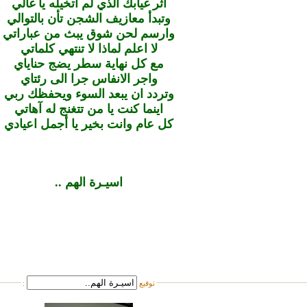
اثر غيابك الذي لم اتخيله يا غالي
وتبدأ معازيف الشجن تأن بالتوالي
وارسم لحن شوق يبث من عباراتي
لا اعلم لماذا لا تنتهي كلماتي
مع كل نهاية سطر يضج حناياي
واجر الانفاس جرا الى رئتاي
وتردد ان يبعد السوء ويحفظك ربي
اينما كنت يا من تتغنج له آهاتي
كل عام وانت بخير يا أجمل اعيادي
اسيـرة الهم ..
توقيع
: