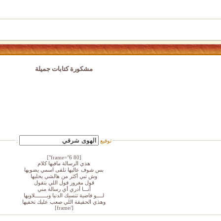
مشكورة كتابات جميلة
توقيع
:
[frame="6 80"]
هذي الرسالة مافيها كلام
بس شوف عاليها تلقى اسمي يضويها
وش تبي أكثر من هالشي يحليها
قول مغرور قول اللي بتقول
أنـــا أدري أي رسالة مني
لــــو فاضية تنسيك الدنيا وبــــــــلاويها
وهذي الحقيقة اللي صعب عليك تخفيها
[/frame]