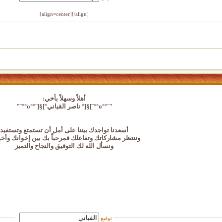
[/align]
[align=center]
أهلاً وسهلاً بأخي:
"¨°°o°°¨]§[° ناصر القباني°]§[¨°°o°°¨"
أسعدنا تواجدك بيننا على أمل أن تستمتع وتستفيد
وننتظر مشاركاتك وتفاعلك فمرحباً بك بين إخوانك وأخ
ونسأل الله لك التوفيق والنجاح والتميز
توقيع
: