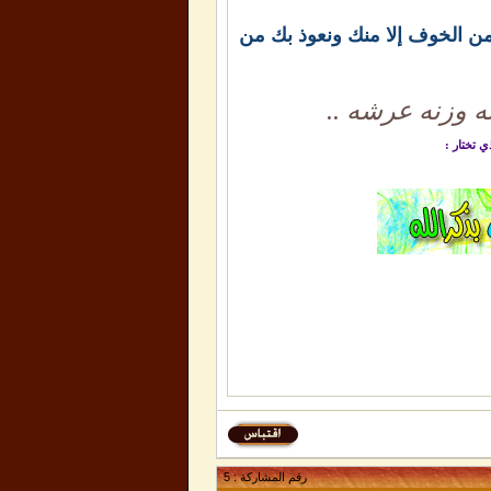
 ومن الخوف إلا منك ونعوذ بك من
ه وزنه عرشه ..
ي تختار :
رقم المشاركة :
5