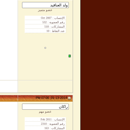
عضو متميز
01-13-2014, 07:06 PM
عضو مهم