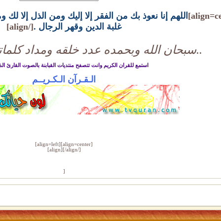
اللهم إنا نعوذ بك من الفقر إلا إليك ومن الذل إلا لك
غلبة الدين وقهر الرجال .
[/align]
..سبحان الله وبحمده عدد خلقه ومداد كلمات
استمع للقران الكريم وانت تتصفح منتديات القبابنة بالصوت القارئ الذ
الـقـرآن الـكـريــم
[align=left][align=center]
[/align][/align]
[