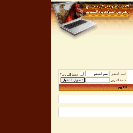
اسم العضو
حفظ البيانات؟
كلمة المرور
التقويم